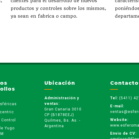
,
clientes para el desarrollo de nuevos
caracterís
productos y controles sobre los mismos,
poniéndos
ya sean en fabrica o campo.
departame
ros
Ubicación
Contacto
ollos
Administración y
Tel:
(5411) 42
ventas:
sféricas
E-mail:
Gran Canaria 3010
ventas@esfer
centric
CP (B1878EEJ)
Website:
 Control
Quilmes, Bs. As. -
www.esferoma
Argentina
de Yugo
Envio de CV:
VM