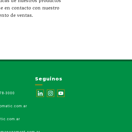
ticas de nuestros productos
e en contacto con nuestro
nto de ventas.
Seguinos
78-3000
omatic.com.ar
tic.com.ar