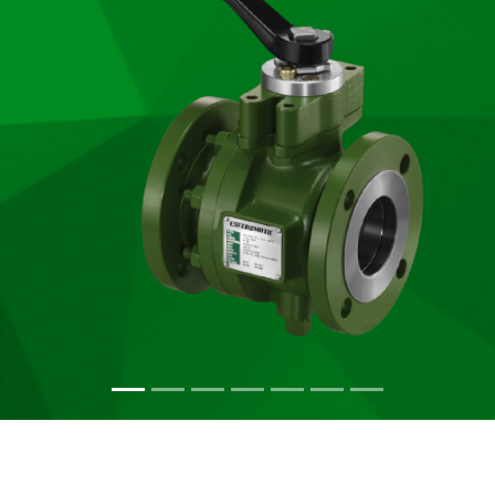
ENG
ESP