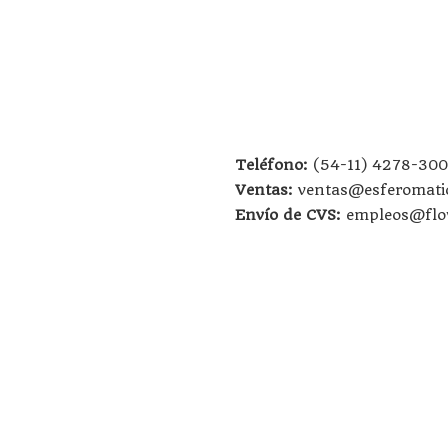
Teléfono:
(54-11) 4278-30
Ventas:
ventas@esferomati
Envío de CVS:
empleos@flo